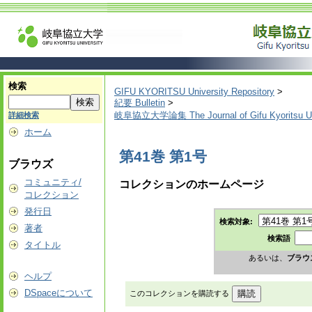
検索
GIFU KYORITSU University Repository
>
紀要 Bulletin
>
岐阜協立大学論集 The Journal of Gifu Kyoritsu Un
詳細検索
ホーム
第41巻 第1号
ブラウズ
コミュニティ/
コレクションのホームページ
コレクション
発行日
検索対象:
著者
検索語
タイトル
あるいは、
ブラウ
ヘルプ
DSpaceについて
このコレクションを購読する