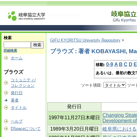
検索
GIFU KYORITSU University Repository
>
ブラウズ : 著者 KOBAYASHI, Ma
詳細検索
ホーム
0-9
A
B
C
D
E
移動:
ブラウズ
あるいは、最初の数文
コミュニティ/
ソート項目:
ソー
コレクション
発行日
著者
発行日
タイトル
Changing Strat
1997年11月27日木曜日
Development of
ヘルプ
DSpaceについて
1989年3月20日月曜日
岐阜県における