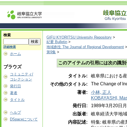
検索
GIFU KYORITSU University Repository
>
紀要 Bulletin
>
地域創生 The Journal of Regional Development
詳細検索
第9集
>
ホーム
このアイテムの引用には次の識別
ブラウズ
コミュニティ/
タイトル:
岐阜県における
コレクション
The Change of Ind
その他のタイトル:
発行日
著者:
小林, 正人
著者
KOBAYASHI, Mas
タイトル
発行日:
1989年3月20日
ヘルプ
出版者:
岐阜経済大学地
DSpaceについて
内容記述:
特集: 岐阜県の産