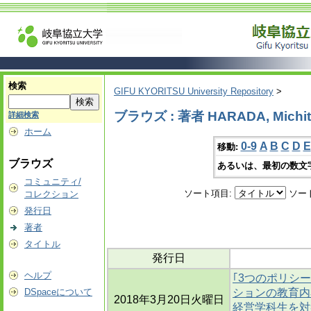
検索
GIFU KYORITSU University Repository
>
ブラウズ : 著者 HARADA, Michi
詳細検索
ホーム
0-9
A
B
C
D
E
移動:
ブラウズ
あるいは、最初の数文
コミュニティ/
ソート項目:
ソー
コレクション
発行日
著者
タイトル
発行日
ヘルプ
｢3つのポリシ
DSpaceについて
ションの教育内
2018年3月20日火曜日
経営学科生を対