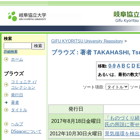
検索
GIFU KYORITSU University Repository
>
ブラウズ : 著者 TAKAHASHI, Ts
詳細検索
ホーム
0-9
A
B
C
D
E
移動:
ブラウズ
あるいは、最初の数文
コミュニティ/
ソート項目:
ソー
コレクション
発行日
著者
発行日
タイトル
「ものづくり経
2017年8月18日金曜日
ヘルプ
氏の所説に寄せ
DSpaceについて
2012年10月30日火曜日
景気循環を検出す