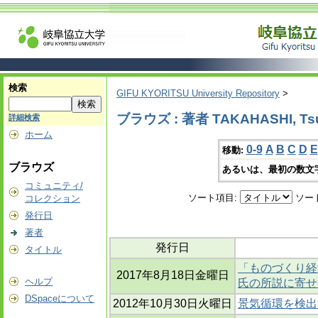
検索
GIFU KYORITSU University Repository
>
ブラウズ : 著者 TAKAHASHI, Ts
詳細検索
ホーム
0-9
A
B
C
D
E
移動:
ブラウズ
あるいは、最初の数文
コミュニティ/
ソート項目:
ソー
コレクション
発行日
著者
発行日
タイトル
「ものづくり経
2017年8月18日金曜日
ヘルプ
氏の所説に寄せ
DSpaceについて
2012年10月30日火曜日
景気循環を検出す