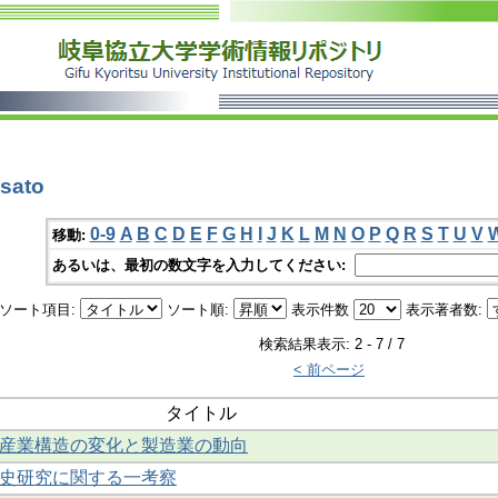
sato
0-9
A
B
C
D
E
F
G
H
I
J
K
L
M
N
O
P
Q
R
S
T
U
V
移動:
あるいは、最初の数文字を入力してください:
ソート項目:
ソート順:
表示件数
表示著者数:
検索結果表示: 2 - 7 / 7
< 前ページ
タイトル
産業構造の変化と製造業の動向
史研究に関する一考察