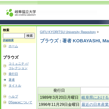
検索
GIFU KYORITSU University Repository
>
ブラウズ : 著者 KOBAYASHI, Ma
詳細検索
ホーム
ブラウズ
コミュニティ/
コレクション
発行日
著者
タイトル
発行日
ヘルプ
1989年3月20日月曜日
岐阜県における
DSpaceについて
1996年11月29日金曜日
最近の日本産業