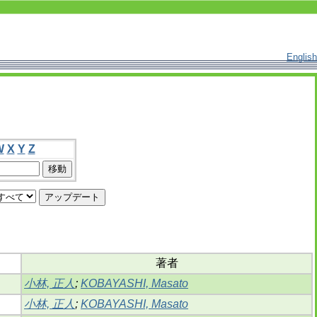
English
W
X
Y
Z
著者
小林, 正人
;
KOBAYASHI, Masato
小林, 正人
;
KOBAYASHI, Masato