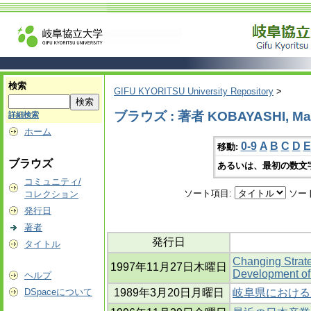
検索
GIFU KYORITSU University Repository
>
ブラウズ : 著者 KOBAYASHI, Ma
詳細検索
ホーム
0-9
A
B
C
D
E
移動:
ブラウズ
あるいは、最初の数文
コミュニティ/
ソート項目:
ソー
コレクション
発行日
著者
発行日
タイトル
Changing Strat
1997年11月27日木曜日
Development of
ヘルプ
DSpaceについて
1989年3月20日月曜日
岐阜県における