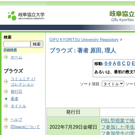
検索
GIFU KYORITSU University Repository
>
ブラウズ : 著者 原田, 理人
詳細検索
ホーム
0-9
A
B
C
D
E
移動:
ブラウズ
あるいは、最初の数文
コミュニティ/
ソート項目:
ソー
コレクション
発行日
著者
タイトル
発行日
ヘルプ
PBL型授業で
DSpaceについて
2022年7月29日金曜日
フ参加した学生の
フ参加学生の学