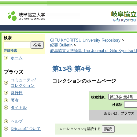
検索
GIFU KYORITSU University Repository
>
紀要 Bulletin
>
岐阜協立大学論集 The Journal of Gifu Kyoritsu Un
詳細検索
ホーム
第13巻 第4号
ブラウズ
コミュニティ/
コレクションのホームページ
コレクション
発行日
検索対象:
著者
検索語
タイトル
あるいは、
ブラウズ
ヘルプ
DSpaceについて
このコレクションを購読する