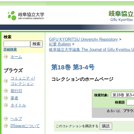
検索
GIFU KYORITSU University Repository
>
紀要 Bulletin
>
岐阜協立大学論集 The Journal of Gifu Kyoritsu Un
詳細検索
ホーム
第18巻 第3-4号
ブラウズ
コミュニティ/
コレクションのホームページ
コレクション
発行日
検索対象:
著者
検索語
タイトル
あるいは、
ブラウ
ヘルプ
DSpaceについて
このコレクションを購読する