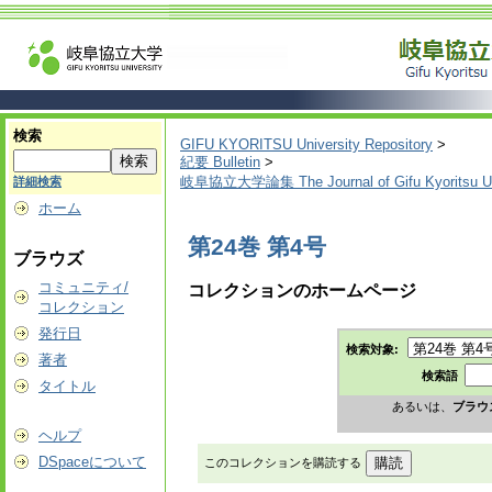
検索
GIFU KYORITSU University Repository
>
紀要 Bulletin
>
岐阜協立大学論集 The Journal of Gifu Kyoritsu Un
詳細検索
ホーム
第24巻 第4号
ブラウズ
コミュニティ/
コレクションのホームページ
コレクション
発行日
検索対象:
著者
検索語
タイトル
あるいは、
ブラウ
ヘルプ
DSpaceについて
このコレクションを購読する