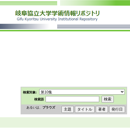
>
検索対象:
検索語
あるいは、
ブラウズ