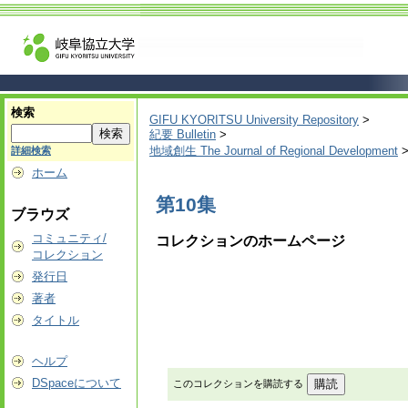
検索
GIFU KYORITSU University Repository
>
紀要 Bulletin
>
地域創生 The Journal of Regional Development
詳細検索
ホーム
第10集
ブラウズ
コミュニティ/
コレクションのホームページ
コレクション
発行日
著者
タイトル
ヘルプ
DSpaceについて
このコレクションを購読する