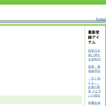
English
最新登
録アイ
テム
揖斐川水
系に関す
る資料(2)
資源・環
境論序説
「天と地
と人」 :
企業の変
革 イビデ
ンの場合
有機合成