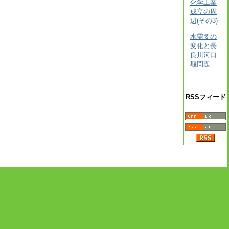
化学工業
成立の周
辺(その3)
水需要の
変化と長
良川河口
堰問題
RSSフィード