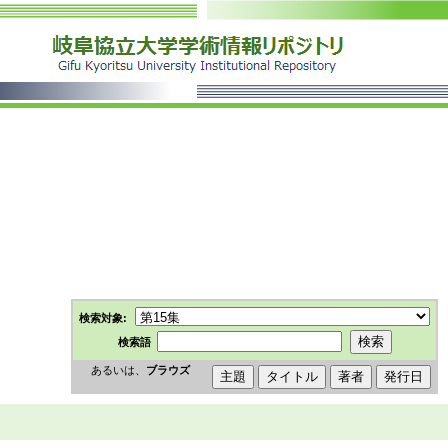
>
検索対象:
検索語
あるいは、
ブラウズ