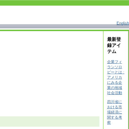
English
最新登
録アイ
テム
企業フィ
ランソロ
ピーとは :
アメリカ
にみる企
業の地域
社会活動
四川省に
おける市
場経済に
関する考
察