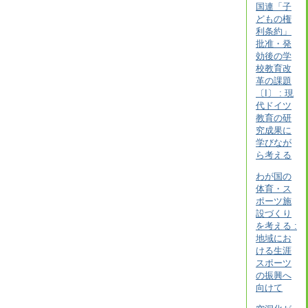
国連「子
どもの権
利条約」
批准・発
効後の学
校教育改
革の課題
〔I〕 : 現
代ドイツ
教育の研
究成果に
学びなが
ら考える
わが国の
体育・ス
ポーツ施
設づくり
を考える :
地域にお
ける生涯
スポーツ
の振興へ
向けて