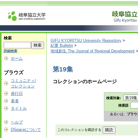
検索
GIFU KYORITSU University Repository
>
紀要 Bulletin
>
地域創生 The Journal of Regional Development
詳細検索
ホーム
第19集
ブラウズ
コミュニティ/
コレクションのホームページ
コレクション
発行日
検索対象:
著者
検索語
タイトル
あるいは、
ブラウ
ヘルプ
DSpaceについて
このコレクションを購読する