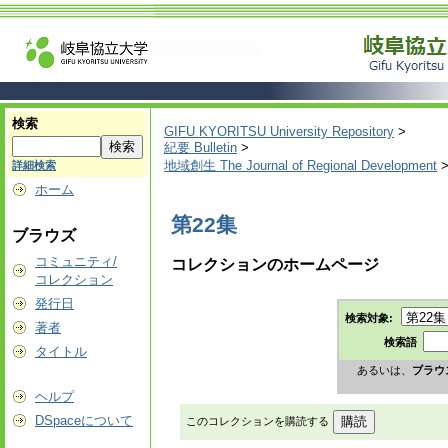
検索
GIFU KYORITSU University Repository
>
紀要 Bulletin
>
地域創生 The Journal of Regional Development
詳細検索
ホーム
第22集
ブラウズ
コミュニティ/
コレクションのホームページ
コレクション
発行日
検索対象:
著者
検索語
タイトル
あるいは、
ブラウ
ヘルプ
DSpaceについて
このコレクションを購読する