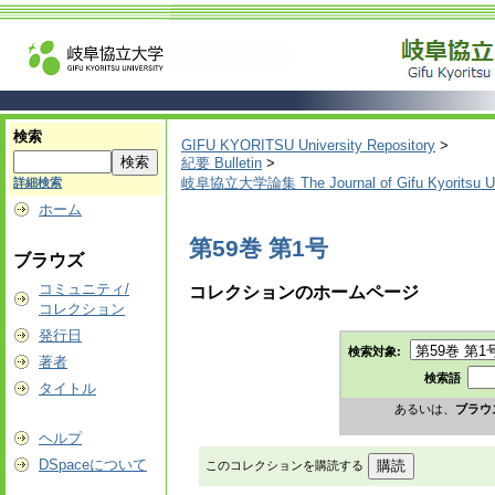
検索
GIFU KYORITSU University Repository
>
紀要 Bulletin
>
岐阜協立大学論集 The Journal of Gifu Kyoritsu Un
詳細検索
ホーム
第59巻 第1号
ブラウズ
コミュニティ/
コレクションのホームページ
コレクション
発行日
検索対象:
著者
検索語
タイトル
あるいは、
ブラウ
ヘルプ
DSpaceについて
このコレクションを購読する