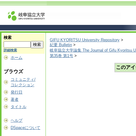
検索
GIFU KYORITSU University Repository
>
紀要 Bulletin
>
岐阜協立大学論集 The Journal of Gifu Kyoritsu Un
詳細検索
第35巻 第1号
>
ホーム
このアイ
ブラウズ
コミュニティ/
コレクション
発行日
著者
タイトル
ヘルプ
DSpaceについて