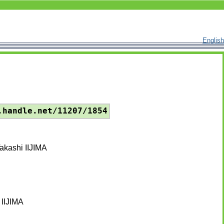
English
.handle.net/11207/1854
Takashi IIJIMA
 IIJIMA