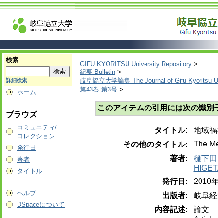
検索
GIFU KYORITSU University Repository
>
紀要 Bulletin
>
岐阜協立大学論集 The Journal of Gifu Kyoritsu Un
詳細検索
第43巻 第3号
>
ホーム
このアイテムの引用には次の識別
ブラウズ
コミュニティ/
タイトル:
地域福
コレクション
The Me
その他のタイトル:
発行日
著者:
樋下田,
著者
HIGETA
タイトル
発行日:
2010
ヘルプ
出版者:
岐阜経
DSpaceについて
内容記述:
論文