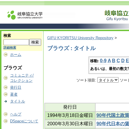
検索
GIFU KYORITSU University Repository
>
ブラウズ : タイトル
詳細検索
ホーム
0-9
A
B
C
D
E
移動:
ブラウズ
あるいは、最初の数文
コミュニティ/
ソート項目:
ソー
コレクション
発行日
著者
タイトル
発行日
ヘルプ
1994年3月18日金曜日
90年代国土政
DSpaceについて
2000年3月30日木曜日
90年代日本の