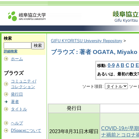
検索
GIFU KYORITSU University Repository
>
ブラウズ : 著者 OGATA, Miyako
詳細検索
ホーム
0-9
A
B
C
D
E
移動:
ブラウズ
あるいは、最初の数文
コミュニティ/
ソート項目:
ソー
コレクション
発行日
著者
発行日
タイトル
ヘルプ
COVID-19が
DSpaceについて
2023年8月31日木曜日
ナ禍前とコロナ