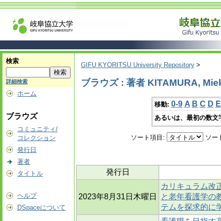
検索
GIFU KYORITSU University Repository
>
ブラウズ : 著者 KITAMURA, Mie
詳細検索
ホーム
0-9
A
B
C
D
E
移動:
ブラウズ
あるいは、最初の数文
コミュニティ/
ソート項目:
ソー
コレクション
発行日
著者
発行日
タイトル
カリキュラム改
ヘルプ
2023年8月31日木曜日
と老年看護学の教
テムを探求的に
DSpaceについて