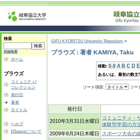
検索
GIFU KYORITSU University Repository
>
ブラウズ : 著者 KAMIYA, Taku
詳細検索
ホーム
0-9
A
B
C
D
E
移動:
ブラウズ
あるいは、最初の数文
コミュニティ/
ソート項目:
ソー
コレクション
発行日
著者
発行日
タイトル
コミュニティ・
2010年3月31日水曜日
ヘルプ
体験型学習の方
DSpaceについて
2009年9月24日木曜日
スポーツ大会の