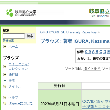
検索
GIFU KYORITSU University Repository
>
ブラウズ : 著者 IGURA, Kazuma
詳細検索
ホーム
0-9
A
B
C
D
E
移動:
ブラウズ
あるいは、最初の数文
コミュニティ/
ソート項目:
ソー
コレクション
発行日
著者
発行日
タイトル
ヘルプ
COVID-19
DSpaceについて
2023年8月31日木曜日
ナ禍前とコロナ