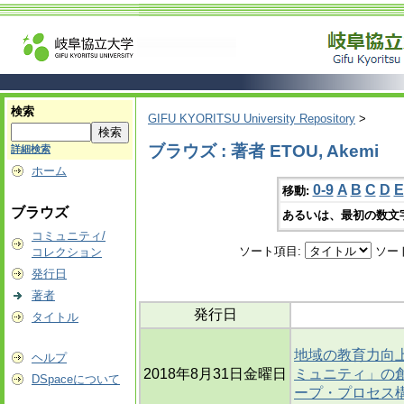
検索
GIFU KYORITSU University Repository
>
ブラウズ : 著者 ETOU, Akemi
詳細検索
ホーム
0-9
A
B
C
D
E
移動:
ブラウズ
あるいは、最初の数文
コミュニティ/
ソート項目:
ソー
コレクション
発行日
著者
発行日
タイトル
地域の教育力向
ヘルプ
2018年8月31日金曜日
ミュニティ」の創
DSpaceについて
ープ・プロセス