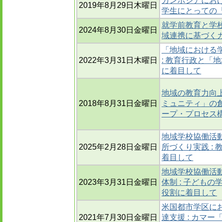
カンボジアにおけ
2019年8月29日木曜日
学生にとっての
就学前教育と学校
2024年8月30日金曜日
域連携に基づく
「地域における
2022年3月31日木曜日
: 教育行政と「
に着目して
地域の教育力向
2018年8月31日金曜日
ミュニティ」の創
ープ・プロセス
地域学校協働活
2025年2月28日金曜日
所づくり実践 :
着目して
地域学校協働活
2023年3月31日金曜日
体制 : 子ども
役割に着目して
米国都市学区に
2021年7月30日金曜日
達支援 : カマ