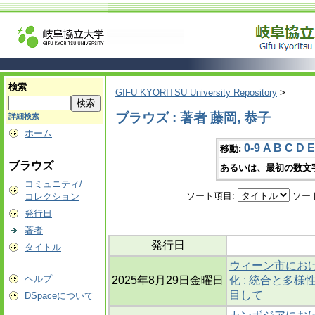
検索
GIFU KYORITSU University Repository
>
ブラウズ : 著者 藤岡, 恭子
詳細検索
ホーム
0-9
A
B
C
D
E
移動:
ブラウズ
あるいは、最初の数文
コミュニティ/
ソート項目:
ソー
コレクション
発行日
著者
発行日
タイトル
ウィーン市にお
ヘルプ
2025年8月29日金曜日
化 : 統合と多
目して
DSpaceについて