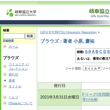
検索
GIFU KYORITSU University Repository
>
ブラウズ : 著者 小原, 慶祐
詳細検索
ホーム
0-9
A
B
C
D
E
移動:
ブラウズ
あるいは、最初の数文
コミュニティ/
ソート項目:
ソー
コレクション
発行日
著者
発行日
タイトル
Fリーグ(共同
2021年3月31日水曜日
ヘルプ
学び分析
DSpaceについて