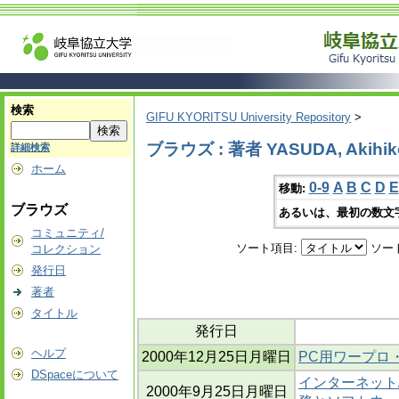
検索
GIFU KYORITSU University Repository
>
ブラウズ : 著者 YASUDA, Akihik
詳細検索
ホーム
0-9
A
B
C
D
E
移動:
ブラウズ
あるいは、最初の数文
コミュニティ/
ソート項目:
ソー
コレクション
発行日
著者
タイトル
発行日
ヘルプ
2000年12月25日月曜日
PC用ワープロ
DSpaceについて
インターネット
2000年9月25日月曜日