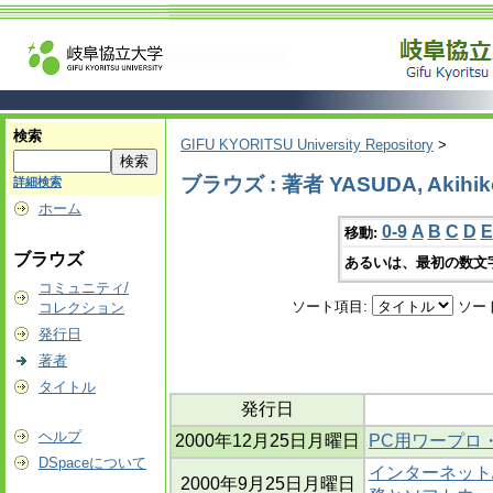
検索
GIFU KYORITSU University Repository
>
ブラウズ : 著者 YASUDA, Akihik
詳細検索
ホーム
0-9
A
B
C
D
E
移動:
ブラウズ
あるいは、最初の数文
コミュニティ/
ソート項目:
ソー
コレクション
発行日
著者
タイトル
発行日
ヘルプ
2000年12月25日月曜日
PC用ワープロ
DSpaceについて
インターネット
2000年9月25日月曜日