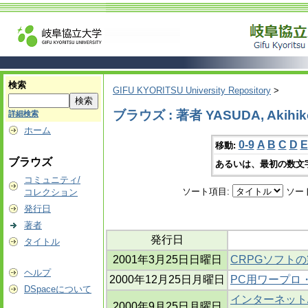
検索
GIFU KYORITSU University Repository
>
ブラウズ : 著者 YASUDA, Akihik
詳細検索
ホーム
0-9
A
B
C
D
E
移動:
ブラウズ
あるいは、最初の数文
コミュニティ/
ソート項目:
ソー
コレクション
発行日
著者
発行日
タイトル
2001年3月25日日曜日
CRPGソフト
ヘルプ
2000年12月25日月曜日
PC用ワープロ
DSpaceについて
インターネット
2000年9月25日月曜日