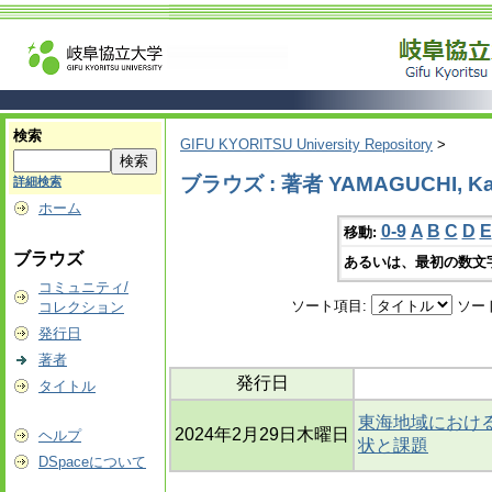
検索
GIFU KYORITSU University Repository
>
ブラウズ : 著者 YAMAGUCHI, K
詳細検索
ホーム
0-9
A
B
C
D
E
移動:
ブラウズ
あるいは、最初の数文
コミュニティ/
ソート項目:
ソー
コレクション
発行日
著者
発行日
タイトル
東海地域におけ
2024年2月29日木曜日
ヘルプ
状と課題
DSpaceについて