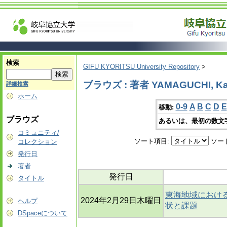
検索
GIFU KYORITSU University Repository
>
ブラウズ : 著者 YAMAGUCHI, K
詳細検索
ホーム
0-9
A
B
C
D
E
移動:
ブラウズ
あるいは、最初の数文
コミュニティ/
ソート項目:
ソー
コレクション
発行日
著者
発行日
タイトル
東海地域におけ
2024年2月29日木曜日
ヘルプ
状と課題
DSpaceについて