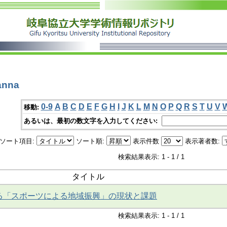
anna
0-9
A
B
C
D
E
F
G
H
I
J
K
L
M
N
O
P
Q
R
S
T
U
V
移動:
あるいは、最初の数文字を入力してください:
ソート項目:
ソート順:
表示件数
表示著者数:
検索結果表示: 1 - 1 / 1
タイトル
る「スポーツによる地域振興」の現状と課題
検索結果表示: 1 - 1 / 1