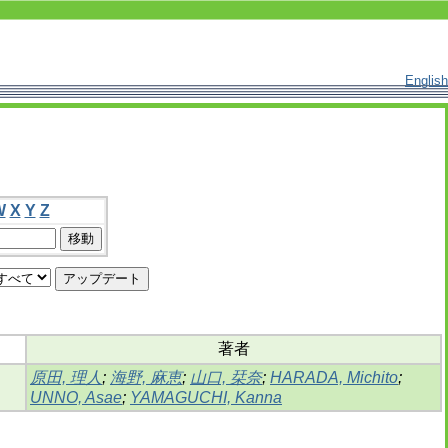
English
W
X
Y
Z
著者
原田, 理人
;
海野, 麻恵
;
山口, 栞奈
;
HARADA, Michito
;
UNNO, Asae
;
YAMAGUCHI, Kanna