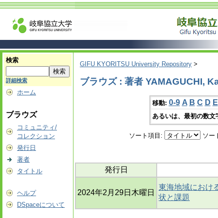
検索
GIFU KYORITSU University Repository
>
ブラウズ : 著者 YAMAGUCHI, K
詳細検索
ホーム
0-9
A
B
C
D
E
移動:
ブラウズ
あるいは、最初の数文
コミュニティ/
ソート項目:
ソー
コレクション
発行日
著者
発行日
タイトル
東海地域におけ
2024年2月29日木曜日
ヘルプ
状と課題
DSpaceについて