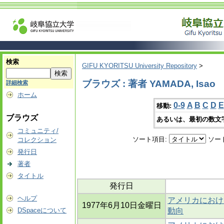
検索
GIFU KYORITSU University Repository
>
ブラウズ : 著者 YAMADA, Isao
詳細検索
ホーム
0-9
A
B
C
D
E
移動:
ブラウズ
あるいは、最初の数文
コミュニティ/
ソート項目:
ソー
コレクション
発行日
著者
タイトル
発行日
ヘルプ
アメリカにおけ
1977年6月10日金曜日
DSpaceについて
動向