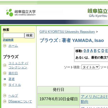
検索
GIFU KYORITSU University Repository
>
ブラウズ : 著者 YAMADA, Isao
詳細検索
ホーム
0-9
A
B
C
D
E
移動:
ブラウズ
あるいは、最初の数文
コミュニティ/
ソート項目:
ソー
コレクション
発行日
著者
タイトル
発行日
ヘルプ
アメリカにおけ
1977年6月10日金曜日
DSpaceについて
動向