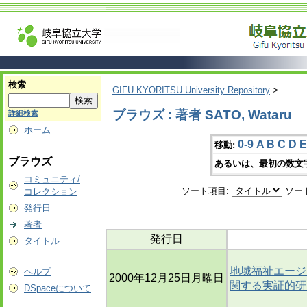
検索
GIFU KYORITSU University Repository
>
ブラウズ : 著者 SATO, Wataru
詳細検索
ホーム
0-9
A
B
C
D
E
移動:
ブラウズ
あるいは、最初の数文
コミュニティ/
ソート項目:
ソー
コレクション
発行日
著者
発行日
タイトル
地域福祉エージ
ヘルプ
2000年12月25日月曜日
関する実証的研
DSpaceについて