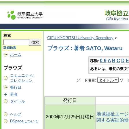
検索
GIFU KYORITSU University Repository
>
ブラウズ : 著者 SATO, Wataru
詳細検索
ホーム
0-9
A
B
C
D
E
移動:
ブラウズ
あるいは、最初の数文
コミュニティ/
ソート項目:
ソー
コレクション
発行日
著者
発行日
タイトル
地域福祉エージ
ヘルプ
2000年12月25日月曜日
関する実証的研
DSpaceについて