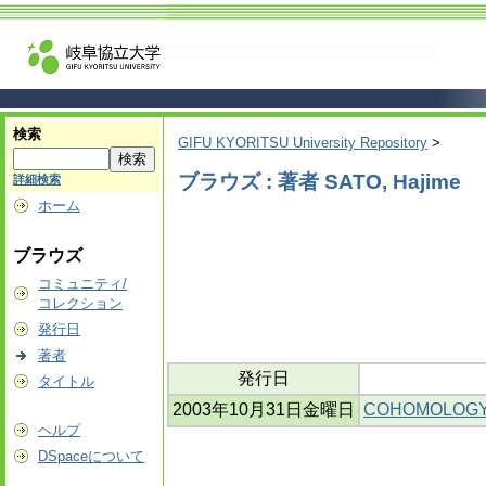
検索
GIFU KYORITSU University Repository
>
ブラウズ : 著者 SATO, Hajime
詳細検索
ホーム
ブラウズ
コミュニティ/
コレクション
発行日
著者
発行日
タイトル
2003年10月31日金曜日
COHOMOLOGY
ヘルプ
DSpaceについて