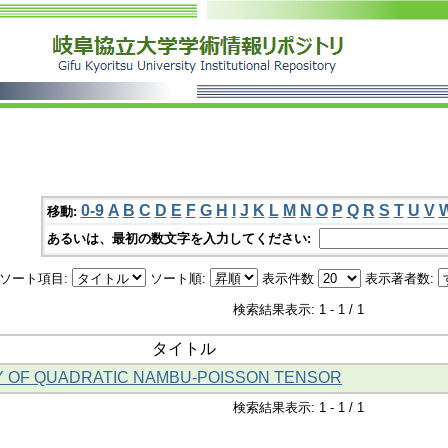
0-9
A
B
C
D
E
F
G
H
I
J
K
L
M
N
O
P
Q
R
S
T
U
V
移動:
あるいは、最初の数文字を入力してください:
ソート項目:
ソート順:
表示件数
表示著者数:
検索結果表示: 1 - 1 / 1
タイトル
 OF QUADRATIC NAMBU-POISSON TENSOR
検索結果表示: 1 - 1 / 1