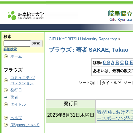
検索
GIFU KYORITSU University Repository
>
ブラウズ : 著者 SAKAE, Takao
詳細検索
ホーム
0-9
A
B
C
D
E
移動:
ブラウズ
あるいは、最初の数文
コミュニティ/
ソート項目:
ソー
コレクション
発行日
著者
発行日
タイトル
我が国におけるフ
2023年8月31日木曜日
ヘルプ
ースポーツの発
DSpaceについて