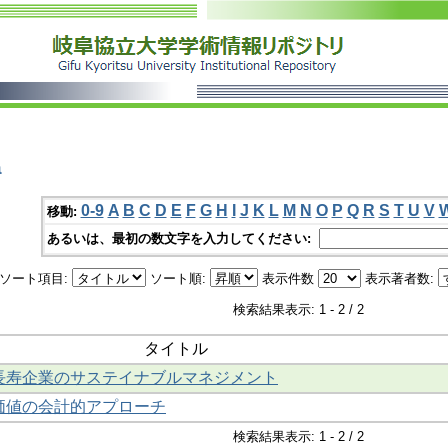
a
0-9
A
B
C
D
E
F
G
H
I
J
K
L
M
N
O
P
Q
R
S
T
U
V
移動:
あるいは、最初の数文字を入力してください:
ソート項目:
ソート順:
表示件数
表示著者数:
検索結果表示: 1 - 2 / 2
タイトル
長寿企業のサステイナブルマネジメント
価値の会計的アプローチ
検索結果表示: 1 - 2 / 2