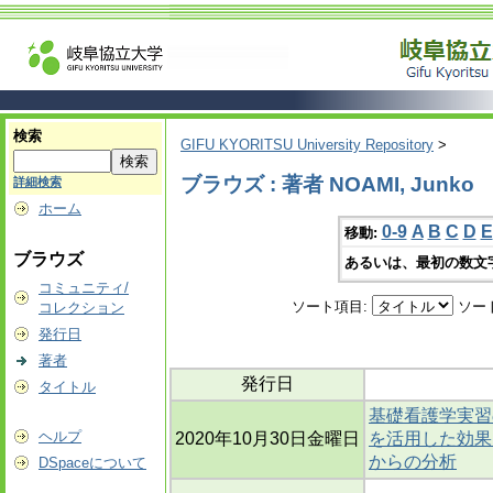
検索
GIFU KYORITSU University Repository
>
ブラウズ : 著者 NOAMI, Junko
詳細検索
ホーム
0-9
A
B
C
D
E
移動:
ブラウズ
あるいは、最初の数文
コミュニティ/
ソート項目:
ソー
コレクション
発行日
著者
発行日
タイトル
基礎看護学実習
ヘルプ
2020年10月30日金曜日
を活用した効果
からの分析
DSpaceについて