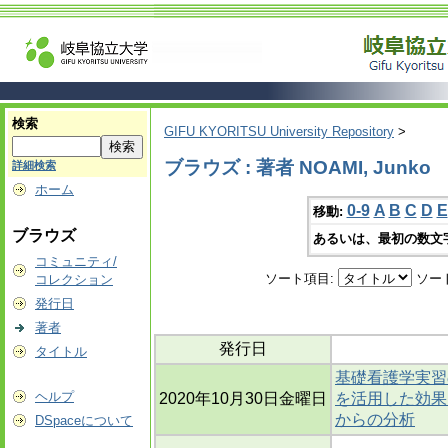
検索
GIFU KYORITSU University Repository
>
ブラウズ : 著者 NOAMI, Junko
詳細検索
ホーム
0-9
A
B
C
D
E
移動:
ブラウズ
あるいは、最初の数文
コミュニティ/
ソート項目:
ソー
コレクション
発行日
著者
発行日
タイトル
基礎看護学実習
ヘルプ
2020年10月30日金曜日
を活用した効果
からの分析
DSpaceについて