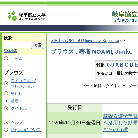
検索
GIFU KYORITSU University Repository
>
ブラウズ : 著者 NOAMI, Junko
詳細検索
ホーム
0-9
A
B
C
D
E
移動:
ブラウズ
あるいは、最初の数文
コミュニティ/
ソート項目:
ソー
コレクション
発行日
著者
発行日
タイトル
基礎看護学実習
ヘルプ
2020年10月30日金曜日
を活用した効果
からの分析
DSpaceについて