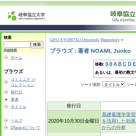
検索
GIFU KYORITSU University Repository
>
ブラウズ : 著者 NOAMI, Junko
詳細検索
ホーム
0-9
A
B
C
D
E
移動:
ブラウズ
あるいは、最初の数文
コミュニティ/
ソート項目:
ソー
コレクション
発行日
著者
発行日
タイトル
基礎看護学実習
ヘルプ
2020年10月30日金曜日
を活用した効果
からの分析
DSpaceについて