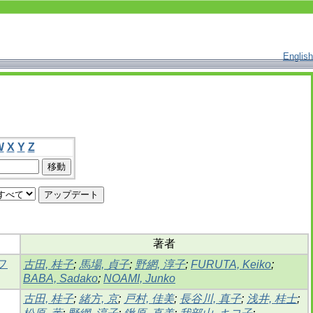
English
W
X
Y
Z
著者
フ
古田, 桂子
;
馬場, 貞子
;
野網, 淳子
;
FURUTA, Keiko
;
BABA, Sadako
;
NOAMI, Junko
古田, 桂子
;
緒方, 京
;
戸村, 佳美
;
長谷川, 真子
;
浅井, 桂士
;