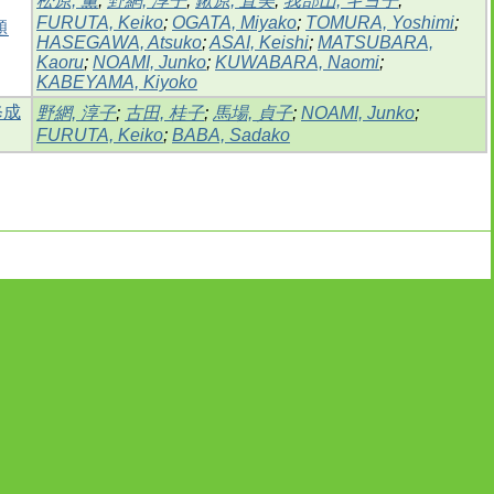
松原, 薫
;
野網, 淳子
;
鍬原, 直美
;
我部山, キヨ子
;
FURUTA, Keiko
;
OGATA, Miyako
;
TOMURA, Yoshimi
;
題
HASEGAWA, Atsuko
;
ASAI, Keishi
;
MATSUBARA,
Kaoru
;
NOAMI, Junko
;
KUWABARA, Naomi
;
KABEYAMA, Kiyoko
修成
野網, 淳子
;
古田, 桂子
;
馬場, 貞子
;
NOAMI, Junko
;
FURUTA, Keiko
;
BABA, Sadako