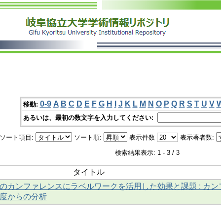
0-9
A
B
C
D
E
F
G
H
I
J
K
L
M
N
O
P
Q
R
S
T
U
V
移動:
あるいは、最初の数文字を入力してください:
ソート項目:
ソート順:
表示件数
表示著者数:
検索結果表示: 1 - 3 / 3
タイトル
のカンファレンスにラベルワークを活用した効果と課題 : カン
度からの分析