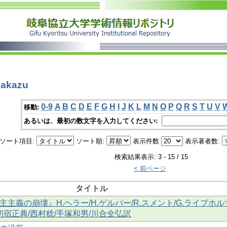
akazu
0-9
A
B
C
D
E
F
G
H
I
J
K
L
M
N
O
P
Q
R
S
T
U
V
移動:
あるいは、最初の数文字を入力してください:
ソート項目:
ソート順:
表示件数
表示著者数:
検索結果表示: 3 - 15 / 15
< 前ページ
タイトル
主義の崩壊』H.ヘラー/H.ゲルパー/R.スメント/G.ライプホル
初宿正典/西村稔/手塚和男/川合全弘訳