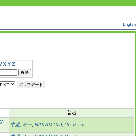
English
W
X
Y
Z
著者
ツ
中道, 寿一
;
NAKAMICHI, Hisakazu