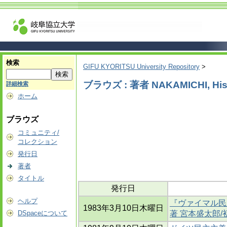
検索
GIFU KYORITSU University Repository
>
ブラウズ : 著者 NAKAMICHI, His
詳細検索
ホーム
ブラウズ
コミュニティ/
コレクション
発行日
著者
タイトル
発行日
ヘルプ
『ヴァイマル民主
1983年3月10日木曜日
DSpaceについて
著 宮本盛太郎/