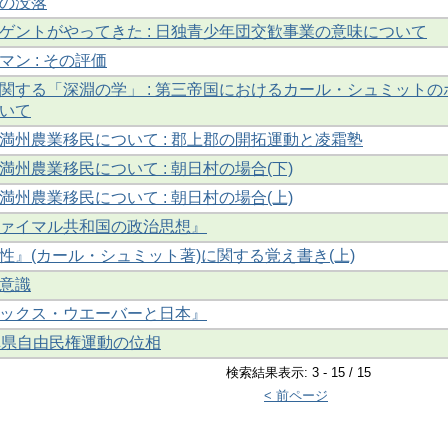
の没落
ゲントがやってきた : 日独青少年団交歓事業の意味について
ン : その評価
関する「深淵の学」 : 第三帝国におけるカール・シュミットの
いて
満州農業移民について : 郡上郡の開拓運動と凌霜塾
州農業移民について : 朝日村の場合(下)
州農業移民について : 朝日村の場合(上)
ァイマル共和国の政治思想』
性』(カール・シュミット著)に関する覚え書き(上)
意識
ックス・ウエーバーと日本』
阜県自由民権運動の位相
検索結果表示: 3 - 15 / 15
< 前ページ