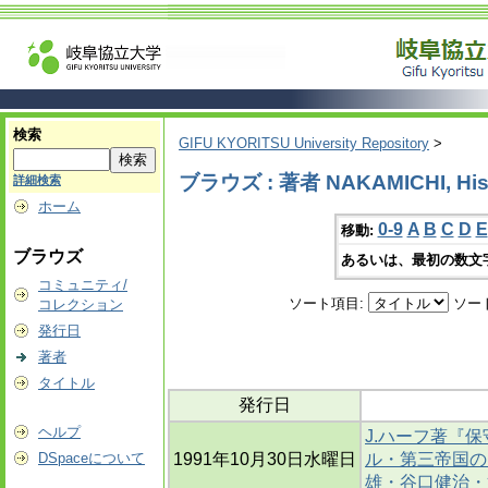
検索
GIFU KYORITSU University Repository
>
ブラウズ : 著者 NAKAMICHI, His
詳細検索
ホーム
0-9
A
B
C
D
E
移動:
ブラウズ
あるいは、最初の数文
コミュニティ/
ソート項目:
ソー
コレクション
発行日
著者
タイトル
発行日
ヘルプ
J.ハーフ著『保
DSpaceについて
1991年10月30日水曜日
ル・第三帝国の
雄・谷口健治・