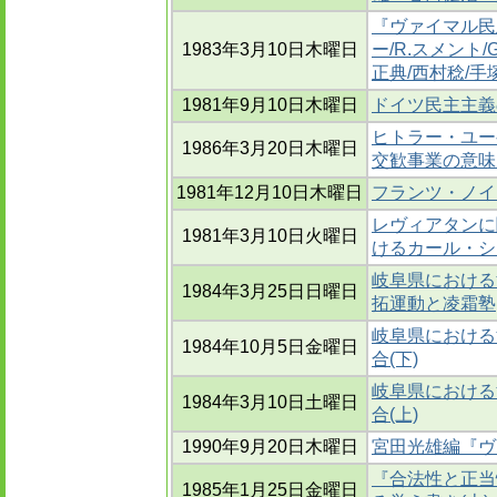
『ヴァイマル民
1983年3月10日木曜日
ー/R.スメント
正典/西村稔/手
1981年9月10日木曜日
ドイツ民主主義
ヒトラー・ユー
1986年3月20日木曜日
交歓事業の意味
1981年12月10日木曜日
フランツ・ノイマ
レヴィアタンに
1981年3月10日火曜日
けるカール・シ
岐阜県における
1984年3月25日日曜日
拓運動と凌霜塾
岐阜県における
1984年10月5日金曜日
合(下)
岐阜県における
1984年3月10日土曜日
合(上)
1990年9月20日木曜日
宮田光雄編『ヴ
『合法性と正当
1985年1月25日金曜日