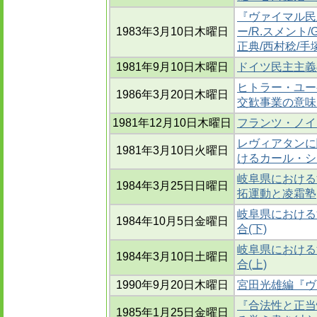
『ヴァイマル民
1983年3月10日木曜日
ー/R.スメント
正典/西村稔/手
1981年9月10日木曜日
ドイツ民主主義
ヒトラー・ユー
1986年3月20日木曜日
交歓事業の意味
1981年12月10日木曜日
フランツ・ノイマ
レヴィアタンに
1981年3月10日火曜日
けるカール・シ
岐阜県における
1984年3月25日日曜日
拓運動と凌霜塾
岐阜県における
1984年10月5日金曜日
合(下)
岐阜県における
1984年3月10日土曜日
合(上)
1990年9月20日木曜日
宮田光雄編『ヴ
『合法性と正当
1985年1月25日金曜日