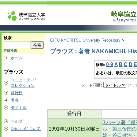
検索
GIFU KYORITSU University Repository
>
ブラウズ : 著者 NAKAMICHI, His
詳細検索
ホーム
0-9
A
B
C
D
E
移動:
ブラウズ
あるいは、最初の数文
コミュニティ/
ソート項目:
ソー
コレクション
発行日
著者
タイトル
発行日
ヘルプ
J.ハーフ著『保
DSpaceについて
1991年10月30日水曜日
ル・第三帝国の
雄・谷口健治・