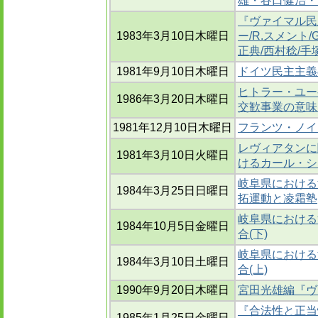
雄・谷口健治・
『ヴァイマル民
1983年3月10日木曜日
ー/R.スメント
正典/西村稔/手
1981年9月10日木曜日
ドイツ民主主義
ヒトラー・ユー
1986年3月20日木曜日
交歓事業の意味
1981年12月10日木曜日
フランツ・ノイマ
レヴィアタンに
1981年3月10日火曜日
けるカール・シ
岐阜県における
1984年3月25日日曜日
拓運動と凌霜塾
岐阜県における
1984年10月5日金曜日
合(下)
岐阜県における
1984年3月10日土曜日
合(上)
1990年9月20日木曜日
宮田光雄編『ヴ
『合法性と正当
1985年1月25日金曜日