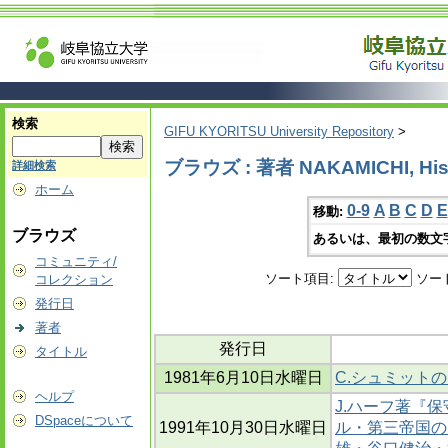
検索
GIFU KYORITSU University Repository
>
ブラウズ : 著者 NAKAMICHI, His
詳細検索
ホーム
0-9
A
B
C
D
E
移動:
ブラウズ
あるいは、最初の数文
コミュニティ/
ソート項目:
ソー
コレクション
発行日
著者
発行日
タイトル
1981年6月10日水曜日
C.シュミット
ヘルプ
J.ハーフ著『保
DSpaceについて
1991年10月30日水曜日
ル・第三帝国の